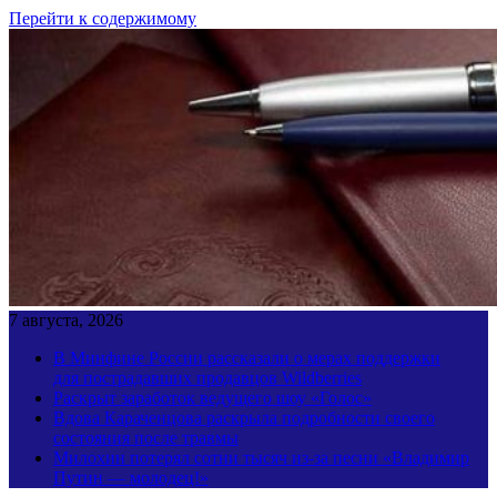
Перейти к содержимому
7 августа, 2026
В Минфине России рассказали о мерах поддержки
для пострадавших продавцов Wildberries
Раскрыт заработок ведущего шоу «Голос»
Вдова Караченцова раскрыла подробности своего
состояния после травмы
Милохин потерял сотни тысяч из-за песни «Владимир
Путин — молодец!»