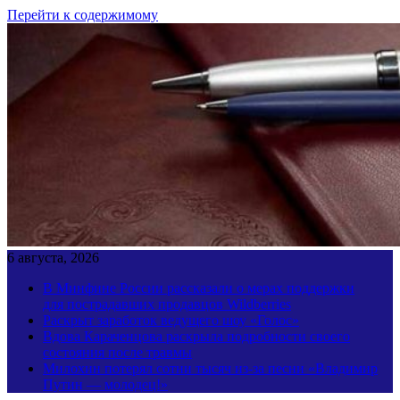
Перейти к содержимому
6 августа, 2026
В Минфине России рассказали о мерах поддержки
для пострадавших продавцов Wildberries
Раскрыт заработок ведущего шоу «Голос»
Вдова Караченцова раскрыла подробности своего
состояния после травмы
Милохин потерял сотни тысяч из-за песни «Владимир
Путин — молодец!»