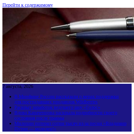
Перейти к содержимому
7 августа, 2026
В Минфине России рассказали о мерах поддержки
для пострадавших продавцов Wildberries
Раскрыт заработок ведущего шоу «Голос»
Вдова Караченцова раскрыла подробности своего
состояния после травмы
Милохин потерял сотни тысяч из-за песни «Владимир
Путин — молодец!»