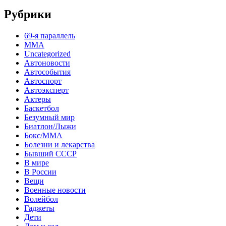
Рубрики
69-я параллель
MMA
Uncategorized
Автоновости
Автособытия
Автоспорт
Автоэксперт
Актеры
Баскетбол
Безумный мир
Биатлон/Лыжи
Бокс/MMA
Болезни и лекарства
Бывший СССР
В мире
В России
Вещи
Военные новости
Волейбол
Гаджеты
Дети