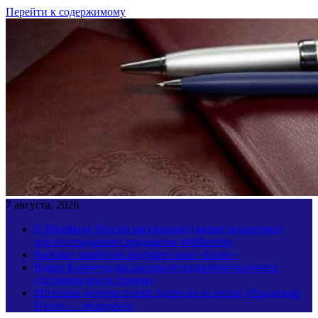
Перейти к содержимому
7 августа, 2026
В Минфине России рассказали о мерах поддержки
для пострадавших продавцов Wildberries
Раскрыт заработок ведущего шоу «Голос»
Вдова Караченцова раскрыла подробности своего
состояния после травмы
Милохин потерял сотни тысяч из-за песни «Владимир
Путин — молодец!»