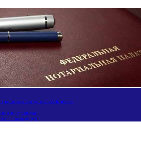
традавших продавцов Wildberries
ния после травмы
утин — молодец!»