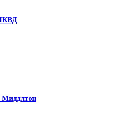
 НКВД
ом Миддлтон