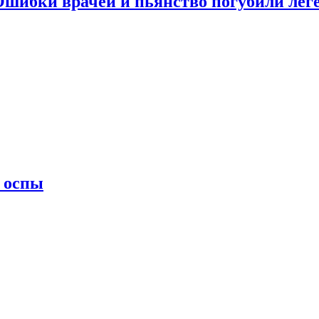
 Ошибки врачей и пьянство погубили лег
 оспы