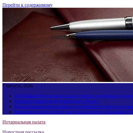
Перейти к содержимому
7 августа, 2026
В Минфине России рассказали о мерах поддержки для пос
Раскрыт заработок ведущего шоу «Голос»
Вдова Караченцова раскрыла подробности своего состоя
Милохин потерял сотни тысяч из-за песни «Владимир П
Нотариальная палата
Новостная рассылка