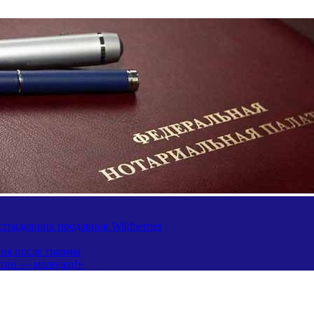
традавших продавцов Wildberries
ния после травмы
утин — молодец!»