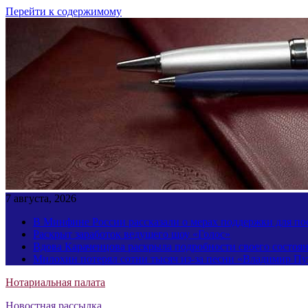
Перейти к содержимому
7 августа, 2026
В Минфине России рассказали о мерах поддержки для пос
Раскрыт заработок ведущего шоу «Голос»
Вдова Караченцова раскрыла подробности своего состоя
Милохин потерял сотни тысяч из-за песни «Владимир П
Нотариальная палата
Новостная рассылка