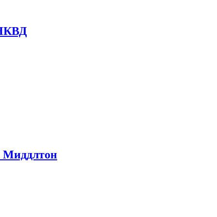
 НКВД
ом Миддлтон