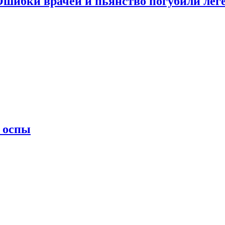
 Ошибки врачей и пьянство погубили лег
 оспы