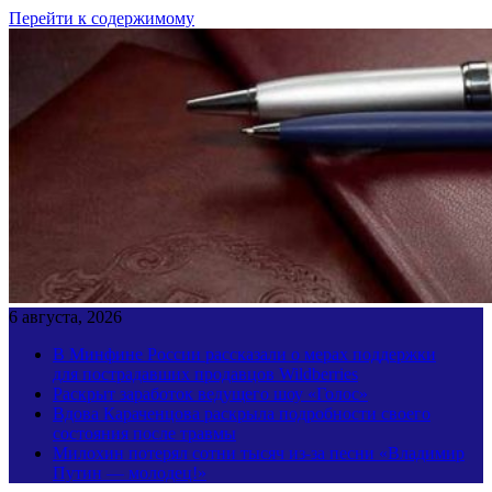
Перейти к содержимому
6 августа, 2026
В Минфине России рассказали о мерах поддержки
для пострадавших продавцов Wildberries
Раскрыт заработок ведущего шоу «Голос»
Вдова Караченцова раскрыла подробности своего
состояния после травмы
Милохин потерял сотни тысяч из-за песни «Владимир
Путин — молодец!»