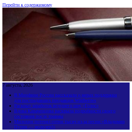
Перейти к содержимому
7 августа, 2026
В Минфине России рассказали о мерах поддержки
для пострадавших продавцов Wildberries
Раскрыт заработок ведущего шоу «Голос»
Вдова Караченцова раскрыла подробности своего
состояния после травмы
Милохин потерял сотни тысяч из-за песни «Владимир
Путин — молодец!»