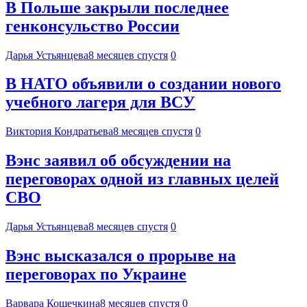
В Польше закрыли последнее
генконсульство России
Дарья Устьянцева
8 месяцев спустя
0
В НАТО объявили о создании нового
учебного лагеря для ВСУ
Виктория Кондратьева
8 месяцев спустя
0
Вэнс заявил об обсуждении на
переговорах одной из главных целей
СВО
Дарья Устьянцева
8 месяцев спустя
0
Вэнс высказался о прорыве на
переговорах по Украине
Варвара Кошечкина
8 месяцев спустя
0