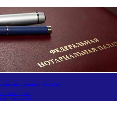
традавших продавцов Wildberries
ния после травмы
утин — молодец!»