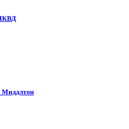
 НКВД
ом Миддлтон