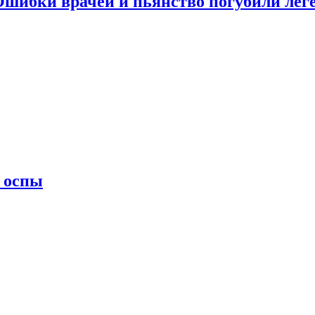
 Ошибки врачей и пьянство погубили лег
 оспы