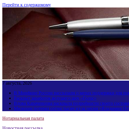
Перейти к содержимому
7 августа, 2026
В Минфине России рассказали о мерах поддержки для пос
Раскрыт заработок ведущего шоу «Голос»
Вдова Караченцова раскрыла подробности своего состоя
Милохин потерял сотни тысяч из-за песни «Владимир П
Нотариальная палата
Новостная рассылка