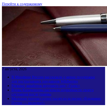
Перейти к содержимому
7 августа, 2026
В Минфине России рассказали о мерах поддержки
для пострадавших продавцов Wildberries
Раскрыт заработок ведущего шоу «Голос»
Вдова Караченцова раскрыла подробности своего
состояния после травмы
Милохин потерял сотни тысяч из-за песни «Владимир
Путин — молодец!»