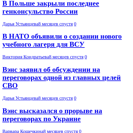
В Польше закрыли последнее
генконсульство России
Дарья Устьянцева
8 месяцев спустя
0
В НАТО объявили о создании нового
учебного лагеря для ВСУ
Виктория Кондратьева
8 месяцев спустя
0
Вэнс заявил об обсуждении на
переговорах одной из главных целей
СВО
Дарья Устьянцева
8 месяцев спустя
0
Вэнс высказался о прорыве на
переговорах по Украине
Варвара Кошечкина
8 месяцев спустя
0