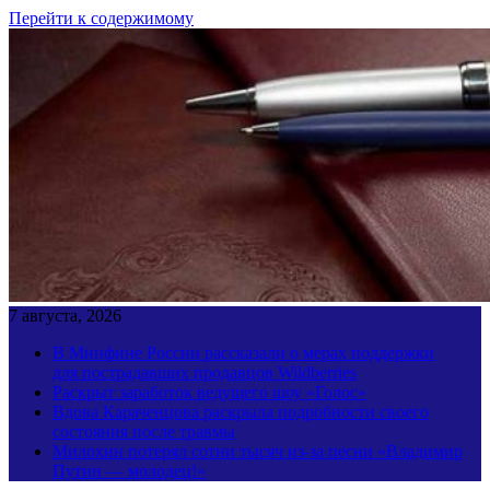
Перейти к содержимому
7 августа, 2026
В Минфине России рассказали о мерах поддержки
для пострадавших продавцов Wildberries
Раскрыт заработок ведущего шоу «Голос»
Вдова Караченцова раскрыла подробности своего
состояния после травмы
Милохин потерял сотни тысяч из-за песни «Владимир
Путин — молодец!»