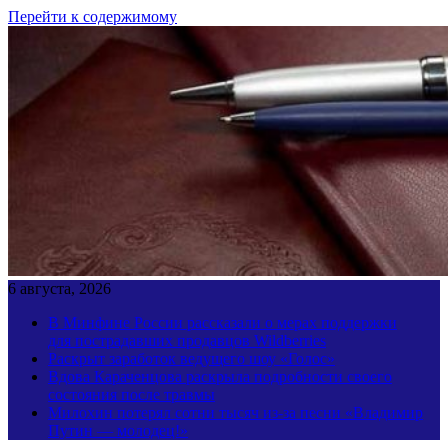
Перейти к содержимому
6 августа, 2026
В Минфине России рассказали о мерах поддержки
для пострадавших продавцов Wildberries
Раскрыт заработок ведущего шоу «Голос»
Вдова Караченцова раскрыла подробности своего
состояния после травмы
Милохин потерял сотни тысяч из-за песни «Владимир
Путин — молодец!»