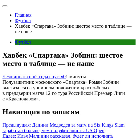
Главная
Футбол
Хавбек «Спартака» Зобнин: шестое место в таблице —
не наше
Футбол
Хавбек «Спартака» Зобнин: шестое
место в таблице — не наше
Чемпионат.com
2 года спустя
0
1 минуты
Полузащитник московского «Спартака» Роман Зобнин
высказался о турнирном положении красно-белых
в преддверии матча 12-го тура Российской Премьер-Лиги
с «Краснодаром».
Навигация по записям
Предыдущая:
Даниил Медведев за матч на Six Kings Slam
заработал больше, чем полуфиналисты US Open
Далее:
Илья Малинин рассказал, будет ли исполнять