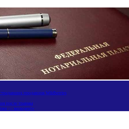
традавших продавцов Wildberries
ния после травмы
утин — молодец!»