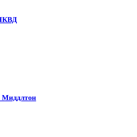
 НКВД
ом Миддлтон