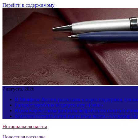
Перейти к содержимому
7 августа, 2026
В Минфине России рассказали о мерах поддержки для пос
Раскрыт заработок ведущего шоу «Голос»
Вдова Караченцова раскрыла подробности своего состоя
Милохин потерял сотни тысяч из-за песни «Владимир П
Нотариальная палата
Новостная рассылка