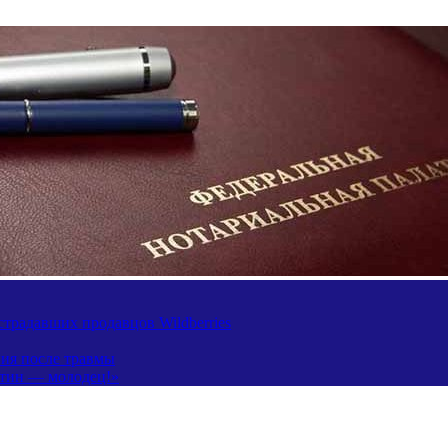
традавших продавцов Wildberries
ния после травмы
утин — молодец!»