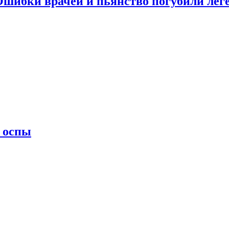
 Ошибки врачей и пьянство погубили лег
 оспы