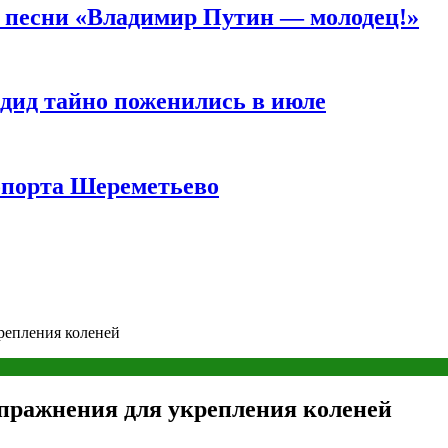
а песни «Владимир Путин — молодец!»
дид тайно поженились в июле
опорта Шереметьево
репления коленей
упражнения для укрепления коленей