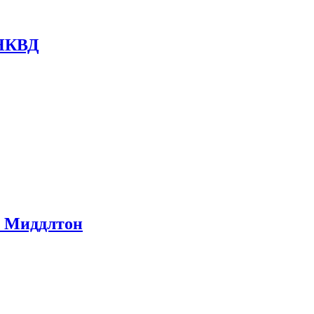
 НКВД
ом Миддлтон