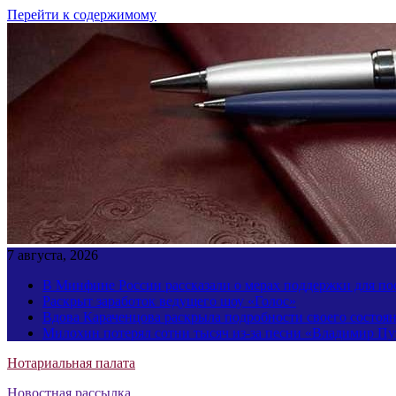
Перейти к содержимому
7 августа, 2026
В Минфине России рассказали о мерах поддержки для пос
Раскрыт заработок ведущего шоу «Голос»
Вдова Караченцова раскрыла подробности своего состоя
Милохин потерял сотни тысяч из-за песни «Владимир П
Нотариальная палата
Новостная рассылка