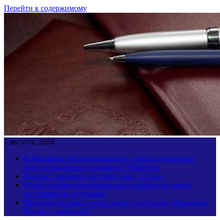
Перейти к содержимому
7 августа, 2026
В Минфине России рассказали о мерах поддержки
для пострадавших продавцов Wildberries
Раскрыт заработок ведущего шоу «Голос»
Вдова Караченцова раскрыла подробности своего
состояния после травмы
Милохин потерял сотни тысяч из-за песни «Владимир
Путин — молодец!»