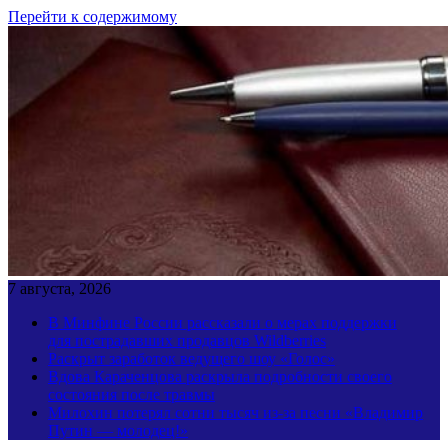
Перейти к содержимому
7 августа, 2026
В Минфине России рассказали о мерах поддержки
для пострадавших продавцов Wildberries
Раскрыт заработок ведущего шоу «Голос»
Вдова Караченцова раскрыла подробности своего
состояния после травмы
Милохин потерял сотни тысяч из-за песни «Владимир
Путин — молодец!»