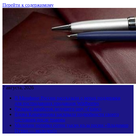
Перейти к содержимому
7 августа, 2026
В Минфине России рассказали о мерах поддержки
для пострадавших продавцов Wildberries
Раскрыт заработок ведущего шоу «Голос»
Вдова Караченцова раскрыла подробности своего
состояния после травмы
Милохин потерял сотни тысяч из-за песни «Владимир
Путин — молодец!»