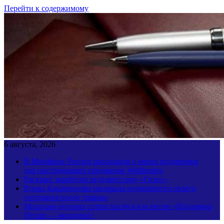
Перейти к содержимому
6 августа, 2026
В Минфине России рассказали о мерах поддержки
для пострадавших продавцов Wildberries
Раскрыт заработок ведущего шоу «Голос»
Вдова Караченцова раскрыла подробности своего
состояния после травмы
Милохин потерял сотни тысяч из-за песни «Владимир
Путин — молодец!»