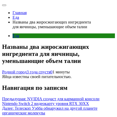
Главная
Еда
Названы два жиросжигающих ингредиента
для яичницы, уменьшающие объем талии
Еда
Названы два жиросжигающих
ингредиента для яичницы,
уменьшающие объем талии
Родной город
3 года спустя
0
1 минуты
Яйца известны своей питательностью.
Навигация по записям
Предыдущая:
NVIDIA создаст для карманной консоли
Nintendo Switch 2 видеокарту уровня RTX 30XX
Далее:
Телескоп Уэбба обнаружил на другой планете
органические молекулы