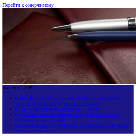
Перейти к содержимому
6 августа, 2026
В Минфине России рассказали о мерах поддержки
для пострадавших продавцов Wildberries
Раскрыт заработок ведущего шоу «Голос»
Вдова Караченцова раскрыла подробности своего
состояния после травмы
Милохин потерял сотни тысяч из-за песни «Владимир
Путин — молодец!»