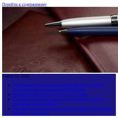
Перейти к содержимому
6 августа, 2026
В Минфине России рассказали о мерах поддержки
для пострадавших продавцов Wildberries
Раскрыт заработок ведущего шоу «Голос»
Вдова Караченцова раскрыла подробности своего
состояния после травмы
Милохин потерял сотни тысяч из-за песни «Владимир
Путин — молодец!»