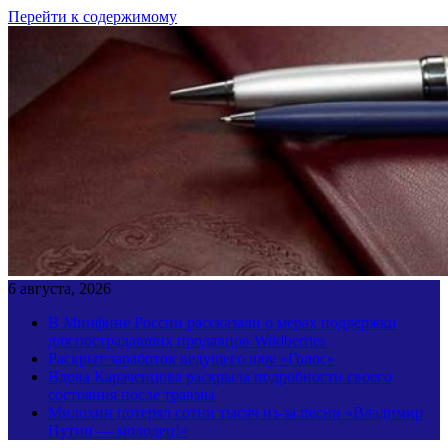
Перейти к содержимому
6 августа, 2026
В Минфине России рассказали о мерах поддержки
для пострадавших продавцов Wildberries
Раскрыт заработок ведущего шоу «Голос»
Вдова Караченцова раскрыла подробности своего
состояния после травмы
Милохин потерял сотни тысяч из-за песни «Владимир
Путин — молодец!»