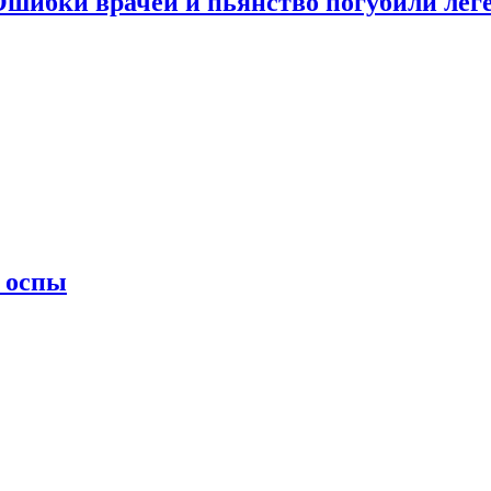
 Ошибки врачей и пьянство погубили лег
 оспы