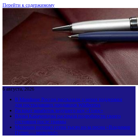
Перейти к содержимому
6 августа, 2026
В Минфине России рассказали о мерах поддержки
для пострадавших продавцов Wildberries
Раскрыт заработок ведущего шоу «Голос»
Вдова Караченцова раскрыла подробности своего
состояния после травмы
Милохин потерял сотни тысяч из-за песни «Владимир
Путин — молодец!»